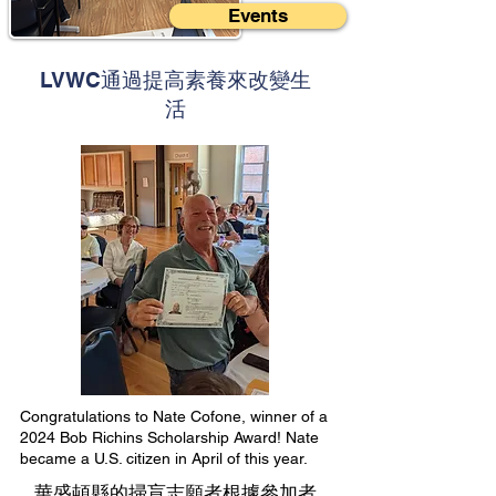
Events
LVWC通過提高素養來改變生
活
Congratulations to Nate Cofone, winner of a
2024 Bob Richins Scholarship Award! Nate
became a U.S. citizen in April of this year.
華盛頓縣的掃盲志願者根據參加者